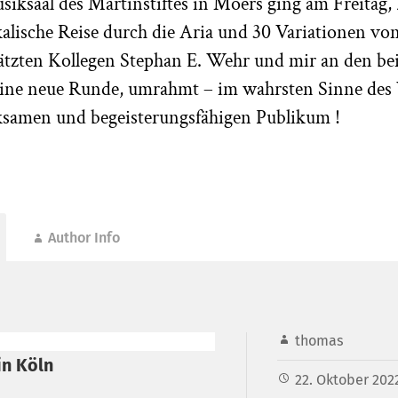
ksaal des Martinstiftes in Moers ging am Freitag, 
alische Reise durch die Aria und 30 Variationen von
tzten Kollegen Stephan E. Wehr und mir an den be
eine neue Runde, umrahmt – im wahrsten Sinne des
samen und begeisterungsfähigen Publikum !
Author Info
thomas
in Köln
22. Oktober 202