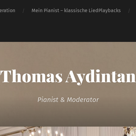
ration
Mein Pianist – klassische LiedPlaybacks
Thomas Aydintan
Pianist & Moderator