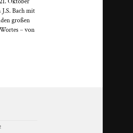
21. Oktober
 J.S. Bach mit
iden großen
 Wortes – von
2