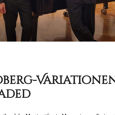
berg-Variatione
aded