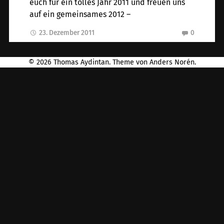
euch für ein tolles Jahr 2011 und freuen uns
auf ein gemeinsames 2012 –
23. Dezember 2011
0
© 2026
Thomas Aydintan
. Theme von
Anders Norén
.